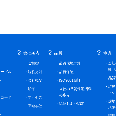
会社案内
品質
環境
ご挨拶
品質環境方針
当社
取り
ケーブル
経営方針
品質保証
品質
ル
会社概要
ISO9001認証
環境
沿革
当社の品質保証活動
トシ
の歩み
用コード
アクセス
環境
認証および認定
ル
関連会社
活動
ル
環境