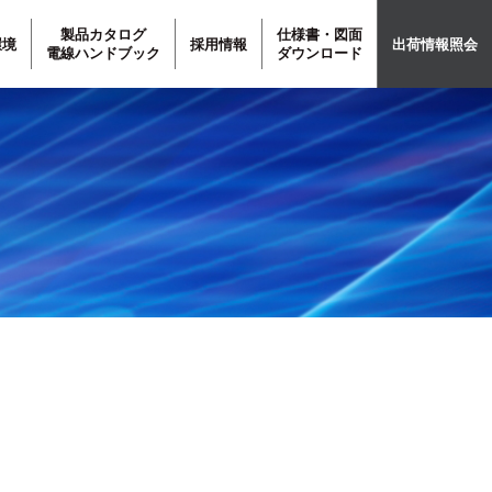
製品カタログ
仕様書・図面
環境
採用情報
出荷情報照会
電線ハンドブック
ダウンロード
マイクロホン
コード
用コード
海外規格品
加工品