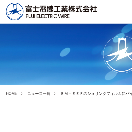
PRODUCT
配電用電
HOME
ニュース一覧
ＥＭ－ＥＥＦのシュリンクフィルムにバ
計装用ケーブ
通信用ケ
ル
ル