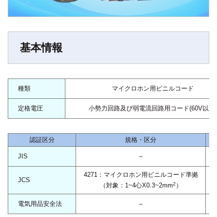
基本情報
種類
マイクロホン用ビニルコード
定格電圧
小勢力回路及び弱電流回路用コード(60V以下)
認証区分
規格・区分
認
JIS
–
4271：マイクロホン用ビニルコード準拠
JCS
2
（対象：1~4心X0.3~2mm
）
電気用品安全法
–