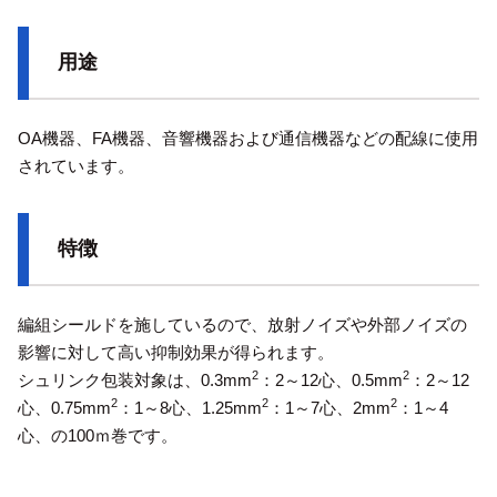
用途
OA機器、FA機器、音響機器および通信機器などの配線に使用
されています。
特徴
編組シールドを施しているので、放射ノイズや外部ノイズの
影響に対して高い抑制効果が得られます。
2
2
シュリンク包装対象は、0.3mm
：2～12心、0.5mm
：2～12
2
2
2
心、0.75mm
：1～8心、1.25mm
：1～7心、2mm
：1～4
心、の100ｍ巻です。